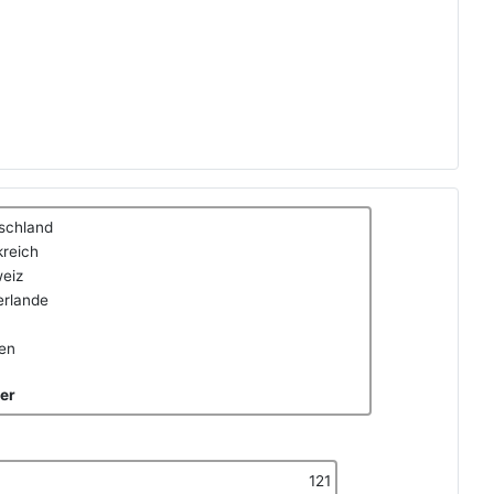
schland
kreich
eiz
erlande
ien
er
121