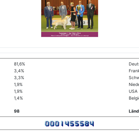
81,6%
Deut
3,4%
Fran
3,3%
Schw
1,9%
Nied
1,9%
USA
1,4%
Belg
98
Länd