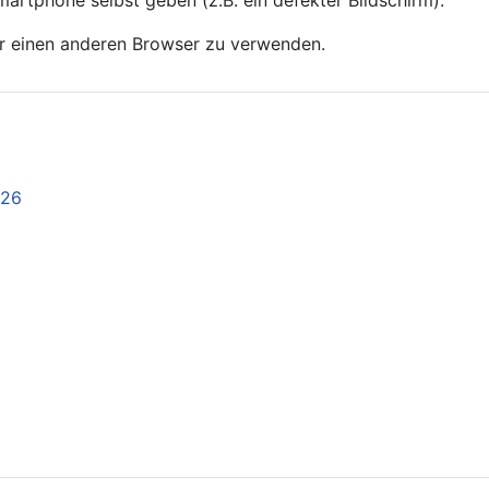
martphone selbst geben (z.B. ein defekter Bildschirm).
er einen anderen Browser zu verwenden.
026