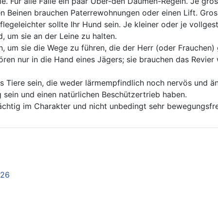
ie. Für alle Fälle ein paar Über-den Daumen-Regeln. Je grös
n Beinen brauchen Paterrewohnungen oder einen Lift. Gross
flegeleichter sollte Ihr Hund sein. Je kleiner oder je vollg
, um sie an der Leine zu halten.
n, um sie die Wege zu führen, die der Herr (oder Frauche
n nur in die Hand eines Jägers; sie brauchen das Revier w
 Tiere sein, die weder lärmempfindlich noch nervös und äng
 sein und einen natürlichen Beschützertrieb haben.
dächtig im Charakter und nicht unbedingt sehr bewegungsfr
026