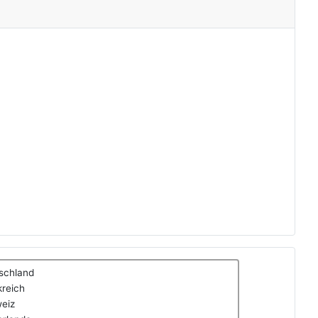
schland
kreich
eiz