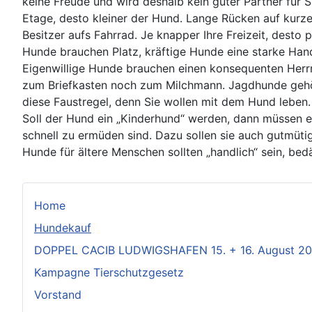
keine Freude und wird deshalb kein guter Partner für S
Etage, desto kleiner der Hund. Lange Rücken auf kurze
Besitzer aufs Fahrrad. Je knapper Ihre Freizeit, desto p
Hunde brauchen Platz, kräftige Hunde eine starke Hand
Eigenwillige Hunde brauchen einen konsequenten Herr
zum Briefkasten noch zum Milchmann. Jagdhunde gehöre
diese Faustregel, denn Sie wollen mit dem Hund leben.
Soll der Hund ein „Kinderhund“ werden, dann müssen es
schnell zu ermüden sind. Dazu sollen sie auch gutmütig
Hunde für ältere Menschen sollten „handlich“ sein, be
Home
Hundekauf
DOPPEL CACIB LUDWIGSHAFEN 15. + 16. August 2
Kampagne Tierschutzgesetz
Vorstand