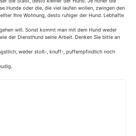
ser die Stadt, desto kleiner der Hund. Je höher die
e Hunde oder die, die viel laufen wollen, zwingen den
estellter Ihre Wohnung, desto ruhiger der Hund. Lebhafte
n) gehen will. Sonst kommt man mit dem Hund weder
ie der Diensthund seine Arbeit. Denken Sie bitte an
stlich, weder stoß-, knuff-, puffempfindlich noch
eudig.